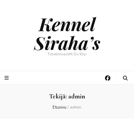
Kennel
Siraha’s
Tiibetinmastiffi Do Khyi
Tekijä:
admin
Etusivu
/
admin